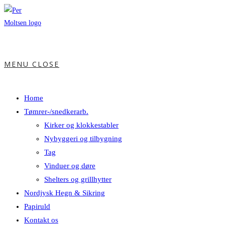
MENU
CLOSE
Home
Tømrer-/snedkerarb.
Kirker og klokkestabler
Nybyggeri og tilbygning
Tag
Vinduer og døre
Shelters og grillhytter
Nordjysk Hegn & Sikring
Papiruld
Kontakt os